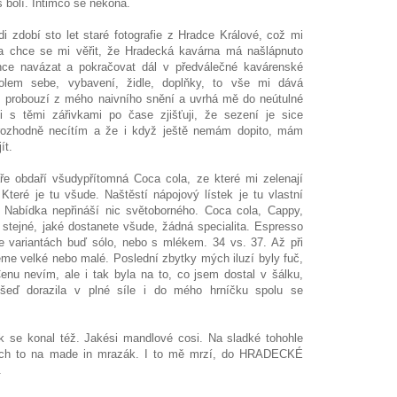
 bolí. Intimčo se nekoná.
Zdi zdobí sto let staré fotografie z Hradce Králové, což mi
 chce se mi věřit, že Hradecká kavárna má našlápnuto
hce navázat a pokračovat dál v předválečné kavárenské
olem sebe, vybavení, židle, doplňky, to vše mi dává
 probouzí z mého naivního snění a uvrhá mě do neútulné
 s těmi zářivkami po čase zjišťuji, že sezení je sice
 rozhodně necítím a že i když ještě nemám dopito, mám
ít.
e obdaří všudypřítomná Coca cola, ze které mi zelenají
Které je tu všude. Naštěstí nápojový lístek je tu vlastní
 Nabídka nepřináší nic světoborného. Coca cola, Cappy,
 stejné, jaké dostanete všude, žádná specialita. Espresso
e variantách buď sólo, nebo s mlékem. 34 vs. 37. Až při
eme velké nebo malé. Poslední zbytky mých iluzí byly fuč,
enu nevím, ale i tak byla na to, co jsem dostal v šálku,
 šeď dorazila v plné síle i do mého hrníčku spolu se
 se konal též. Jakési mandlové cosi. Na sladké tohohle
bych to na made in mrazák. I to mě mrzí, do HRADECKÉ
.