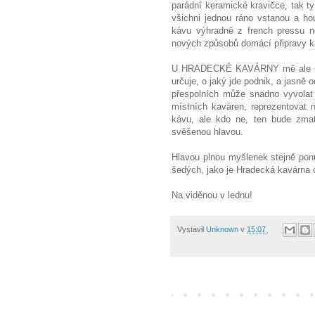
parádní keramické kravičce, tak ty 
všichni jednou ráno vstanou a ho
kávu výhradně z french pressu n
nových způsobů domácí připravy k
U HRADECKÉ KAVÁRNY mě ale mrzí
určuje, o jaký jde podnik, a jasně
přespolních může snadno vyvolat 
místních kaváren, reprezentovat 
kávu, ale kdo ne, ten bude zma
svěšenou hlavou.
Hlavou plnou myšlenek stejně pon
šedých, jako je Hradecká kavárna 
Na viděnou v lednu!
Vystavil
Unknown
v
15:07