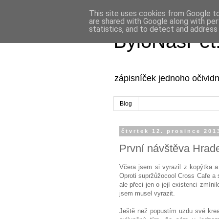
This site uses cookies from Google to 
are shared with Google along with per
statistics, and to detect and address
ByloNásPět
zápisníček jednoho očivid
Blog
čtvrtek 12. prosince 201
První návštěva Hrad
Včera jsem si vyrazil z kopýtka 
Oproti supržůžocool Cross Cafe a sp
ale přeci jen o její existenci zmíni
jsem musel vyrazit.
Ještě než popustím uzdu své kreati