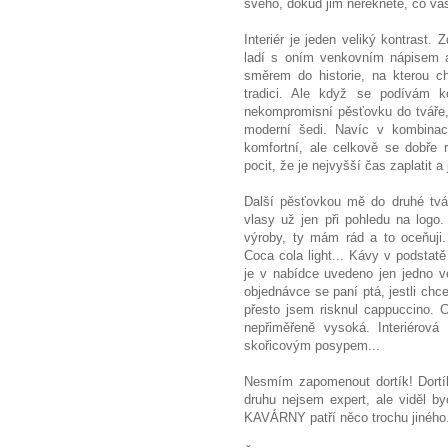
svého, dokud jim neřeknete, co vás
Interiér je jeden veliký kontrast. 
ladí s oním venkovním nápisem a
směrem do historie, na kterou c
tradici. Ale když se podívám k
nekompromisní pěsťovku do tváře,
moderní šedi. Navíc v kombinaci
komfortní, ale celkově se dobře
pocit, že je nejvyšší čas zaplatit a j
Další pěsťovkou mě do druhé tvář
vlasy už jen při pohledu na logo. 
výroby, ty mám rád a to oceňuji.
Coca cola light... Kávy v podstatě
je v nabídce uvedeno jen jedno v
objednávce se paní ptá, jestli chc
přesto jsem risknul cappuccino. C
nepřiměřeně vysoká. Interiérová
skořicovým posypem...
Nesmím zapomenout dortík! Dortík
druhu nejsem expert, ale viděl 
KAVÁRNY patří něco trochu jiného