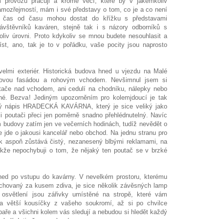
 provozu pracuji a kromě věcí, které by v jakémkoliv
mozřejmostí, mám i své představy o tom, co je a co není
k čas od času mohou dostat do křížku s představami
vštěvníků kaváren, stejně tak i s názory odborníků s
oliv úrovni. Proto kdykoliv se mnou budete nesouhlasit a
t, ano, tak je to v pořádku, vaše pocity jsou naprosto
elmi exteriér. Historická budova hned u vjezdu na Malé
žovou fasádou a rohovým vchodem. Nevšimnul jsem si
tače nad vchodem, ani cedulí na chodníku, nálepky nebo
né. Bezva! Jediným upozorněním pro kolemjdoucí je tak
ý nápis HRADECKÁ KAVÁRNA, který je sice veliký jako
i poutači přeci jen poměrně snadno přehlédnutelný. Navíc
m budovy zatím jen ve večerních hodinách, tudíž nevědět o
e jde o jakousi kancelář nebo obchod. Na jednu stranu pro
tak aspoň zůstává čistý, nezanesený blbými reklamami, na
kže nepochybuji o tom, že nějaký ten poutač se v brzké
ned po vstupu do kavárny. V nevelkém prostoru, kterému
chovaný za kusem zdiva, je sice několik závěsných lamp
 osvětlení jsou zářivky umístěné na stropě, které vám
a větší kousíčky z vašeho soukromí, až si po chvilce
ubaře a všichni kolem vás sledují a nebudou si hledět každý