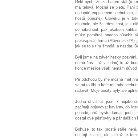
Řekl bych, že za barem stál (a kmi
majitelová. Možná se pletu. Paní b
nedopité cappuccino nechutnalo, c
hostů obecně). Člověku je v tak
chutnalo, ale že kdesi cosi, je k 
co nabídnout, pak jakákoliv kritika
může poměrně snadno působit až 
překvapivá; firma (Mövenpick!?!) 
jak se to s tím šmrdlá, a nazdar. B
Byli jsme na závěr hezky pozváni, 
nemá čas - až v lednu) to už bude
konce měsíce však nemám důvod s
Při odchodu by mě možná měl hřát
se mi to líbí a kafe mi tady nechu
radovat. Moje pocity byly ale úpln
Jednu chvíli už jsem z nějakého
začínají objevovat kavárny, do kte
pohodě, aniž byste dumali, jestli j
dostal dvě pěsťovky a pár dalších 
Bohužel to tak prostě stále není.
nestojí za nic, ale jelikož je t