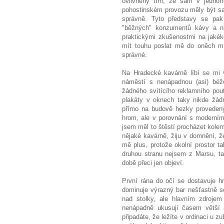
ovlivněný tím, že sám v jednom
pohostinském provozu měly být sa
správně. Tyto představy se pa
"běžných" konzumentů kávy a ná
praktickými zkušenostmi na jakék
mít touhu poslat mě do oněch mís
správné.
Na Hradecké kavárně líbí se mi v
náměstí s nenápadnou (asi) bé
žádného svítícího reklamního pou
plakáty v oknech taky nikde žád
přímo na budově hezky proveden
hrom, ale v porovnání s moderním
jsem měl to štěstí procházet kole
nějaké kavárně, žiju v domnění, ž
mě plus, protože okolní prostor 
druhou stranu nejsem z Marsu, ta
době přeci jen objeví.
První rána do očí se dostavuje h
dominuje výrazný bar nešťastně s
nad stolky, ale hlavním zdrojem
nenápadně ukusují časem větší 
připadáte, že ležíte v ordinaci u z