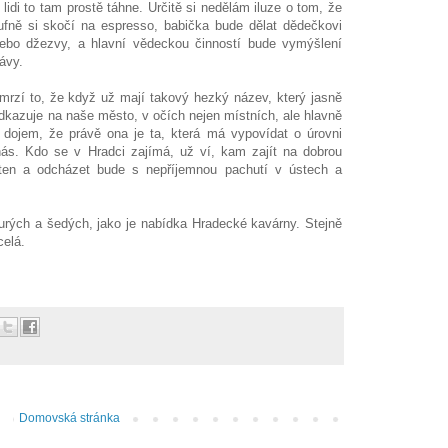
lidi to tam prostě táhne. Určitě si nedělám iluze o tom, že
ufně si skočí na espresso, babička bude dělat dědečkovi
ebo džezvy, a hlavní vědeckou činností bude vymýšlení
ávy.
 to, že když už mají takový hezký název, který jasně
 odkazuje na naše město, v očích nejen místních, ale hlavně
dojem, že právě ona je ta, která má vypovídat o úrovni
nás. Kdo se v Hradci zajímá, už ví, kam zajít na dobrou
ten a odcházet bude s nepříjemnou pachutí v ústech a
urých a šedých, jako je nabídka Hradecké kavárny. Stejně
celá.
Domovská stránka