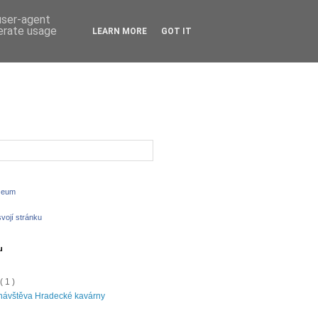
 user-agent
nerate usage
LEARN MORE
GOT IT
zeum
svojí stránku
u
e
( 1 )
 návštěva Hradecké kavárny