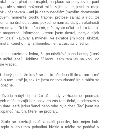
tal - bylo plno) pan majitel, na place se pohybovala paní
yla ale v rámci možností milá, zajímala se, jestli mi moje
ož - přiznávám - ani já často nedělám (myslím dotazování
ovém momentě trochu trapně, protože zalhat a říct, že
ničemu, na druhou stranu, pokud nemám za daných okolností
 ve smyslu "tohle je špatně, měli byste dělat todle a tamto"
arogantně. Informace, kterou jsem dostal, nebyla nijak
jim "dala" kávovar a mlýnek, ve zkratce jim kdosi ukázal,
arista, kterého mají slíbeného, nemá čas, až v lednu.
ať se stavíme v lednu, že po návštěvě pana baristy (který
 určitě lepší. Uvidíme. V lednu jsem tam jak na koni, do
e vracet.
 dobrý pocit, že když se mi to někde nelíbilo a tam u mě
tná a tam u mě jo, tak že jsem na tom vlastně líp a můžu se
ě opačné.
 důvodu nabyl dojmu, že už i tady v Hradci se póómalu
rých můžete zajít bez obav, co vás tam čeká, a odcházet v
im dáte ještě jednu šanci nebo toho bylo dost. Teď jsem ale
kopanců navrch, které mě probraly.
 Stále se otevírají další a další podniky, kde nejen kafe
am teplo a jsou tam pohodlná křesla a mléko se podává v