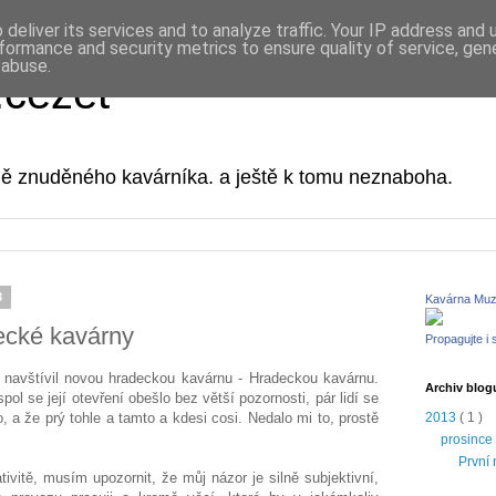
deliver its services and to analyze traffic. Your IP address and
formance and security metrics to ensure quality of service, ge
 abuse.
.cézet
ně znuděného kavárníka. a ještě k tomu neznaboha.
3
Kavárna Mu
ecké kavárny
Propagujte i 
a navštívil novou hradeckou kavárnu - Hradeckou kavárnu.
Archiv blog
ol se její otevření obešlo bez větší pozornosti, pár lidí se
lo, a že prý tohle a tamto a kdesi cosi. Nedalo mi to, prostě
2013
( 1 )
prosinc
První
vitě, musím upozornit, že můj názor je silně subjektivní,